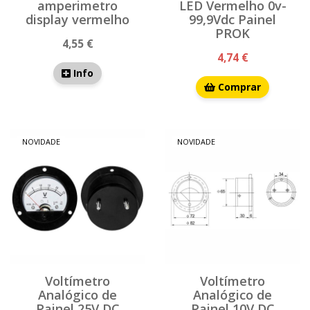
amperimetro
LED Vermelho 0v-
display vermelho
99,9Vdc Painel
PROK
4,55 €
4,74 €
Info
Comprar
NOVIDADE
NOVIDADE
Voltímetro
Voltímetro
Analógico de
Analógico de
Painel 25V DC
Painel 10V DC