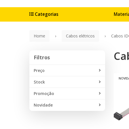
Categorias
Materia
Home
Cabos elétricos
Cabos ID
Ca
Filtros
Filtros
Preço
NOVID
Stock
Promoção
Novidade