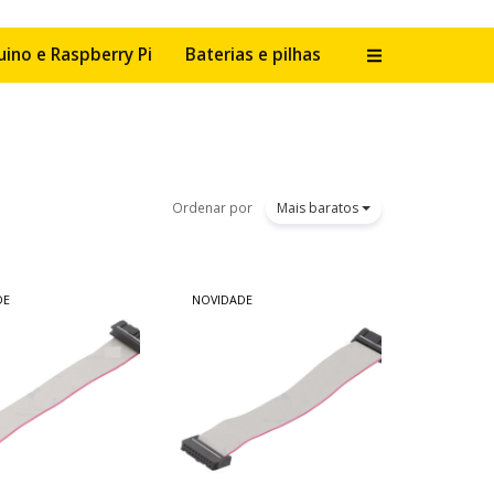
uino e Raspberry Pi
Baterias e pilhas
Alternar na
Ordenar por
Mais baratos
DE
NOVIDADE