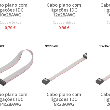
bo plano com
Cabo plano com
Cab
igações IDC
ligações IDC
li
10x28AWG
12x28AWG
1
Cabos elétricos
Cabos elétricos
Ca
0,70 €
0,96 €
ADE
NOVIDADE
NOVIDA
bo plano com
Cabo plano com
Cab
igações IDC
ligações IDC
li
14x28AWG
8x28AWG
2