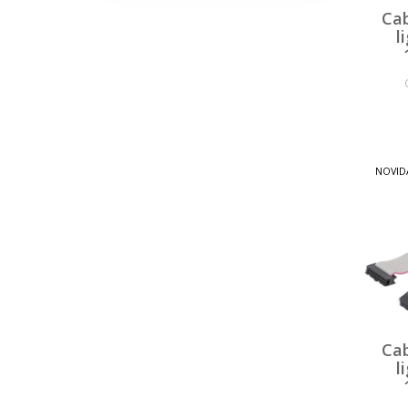
Ca
l
NOVID
Ca
l