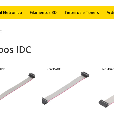
l Eletrónico
Filamentos 3D
Tinteiros e Toners
Ard
C
bos IDC
ADE
NOVIDADE
NOVIDA