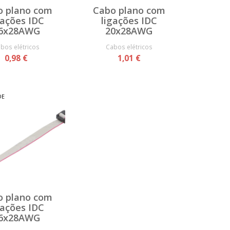
o plano com
Cabo plano com
gações IDC
ligações IDC
6x28AWG
20x28AWG
bos elétricos
Cabos elétricos
0,98 €
1,01 €
DE
o plano com
gações IDC
6x28AWG