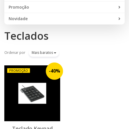
Promoção
Novidade
Teclados
Ordenar por
Mais baratos
-
40
%
PROMOÇÃO
Teclado Keypad