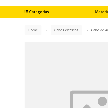
Categorias
Materia
Botões
Home
Cabos elétricos
Cabo de A
Eletric
Materia
Contro