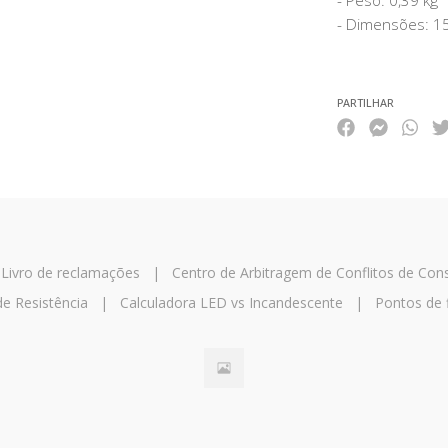
- Peso: 0,39 kg
- Dimensões: 
PARTILHAR
|
Livro de reclamações
|
Centro de Arbitragem de Conflitos de Co
de Resistência
|
Calculadora LED vs Incandescente
|
Pontos de 