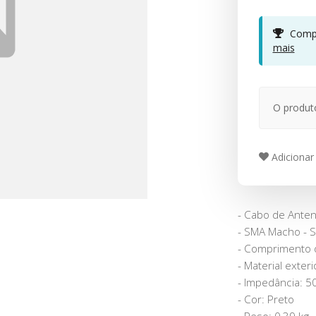
Compr
mais
O produt
Adicionar 
- Cabo de Ante
- SMA Macho - 
- Comprimento 
- Material exter
- Impedância: 
- Cor: Preto