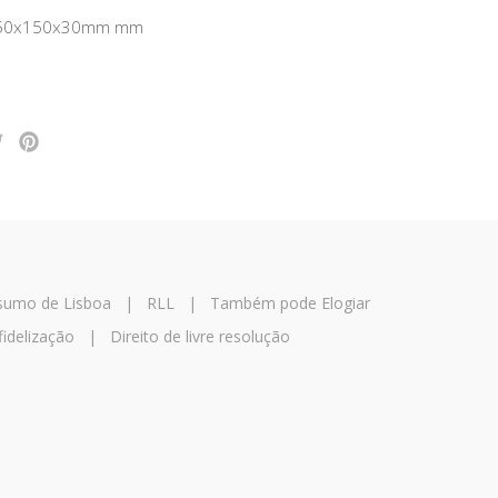
150x150x30mm mm
nsumo de Lisboa
|
RLL
|
Também pode Elogiar
fidelização
|
Direito de livre resolução