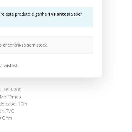
e este produto e ganhe
14
Pontos
!
Saber
o encontra-se sem stock.
à wishlist
na HSR-200
SMA Fêmea
do cabo: 10m
ior: PVC
50 Ohm