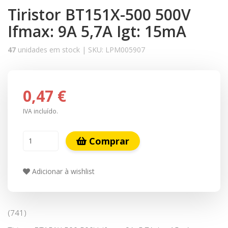
Tiristor BT151X-500 500V
Ifmax: 9A 5,7A Igt: 15mA
47
unidades em stock |
SKU:
LPM005907
0,47 €
IVA incluído.
Comprar
Adicionar à wishlist
(741)