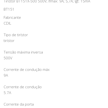
Tiristor BT151X-500 500V; Ifmax: 9A; 5,7A; Igt: 15mA
BT151
Fabricante
CDIL
Tipo de tirístor
tirístor
Tensão máxima inversa
500V
Corrente de condução máx
9A
Corrente de condução
5.7A
Corrente da porta